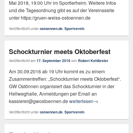
Mai 2018, 19:00 Uhr im Sportlerheim. Weitere Infos
und die Tagesordnung gibt es auf der Vereinsseite
unter https://gruen-weiss-ostoennen.de
Veröffentlicht unter
ostoennen.de
,
Sportverein
Schockturnier meets Oktoberfest
Veröffentlicht am
17. September 2016
von
Robert Kehlbreier
Am 30.09.2016 ab 19 Uhr kommt es zu einem
Zusammentreffen: „Schockturnier meets Oktoberfest“.
GW Ostönnen organisiert das Schockturnier in der
Hellweghalle, Anmeldungen per Email an
Schockturnier meets Oktoberfe
kassierer@gwostoennen.de
weiterlesen
→
Veröffentlicht unter
ostoennen.de
,
Sportverein