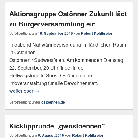
Aktionsgruppe Ostönner Zukunft lädt
zu Bürgerversammlung ein
Veröffentlicht am
19. September 2015
von
Robert Kehlbreier
Infoabend Nahwärmeversorgung im ländlichen Raum
in Ostönnen
Ostönnen / Südwestfalen. Am kommenden Dienstag,
22. September, 20 Uhr findet in der
Hellwegstube in Soest-Ostönnen eine
Infoveranstaltung für alle Bewohner statt.
Aktionsgruppe Ostönner Zukunft lädt zu Bürgerversammlun
weiterlesen
→
Veröffentlicht unter
ostoennen.de
Kicktipprunde „gwostoennen“
Veröffentlicht am
6. August 2015
von
Robert Kehlbreier