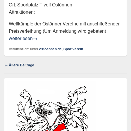
Ort: Sportplatz Tivoli Ostönnen
Attraktionen:
Wettkämpfe der Ostönner Vereine mit anschließender
Preisverleihung (Um Anmeldung wird gebeten)
Tag des Vereins
weiterlesen
→
Veröffentlicht unter
ostoennen.de
,
Sportverein
Beitragsnavigation
←
Ältere Beiträge
Primärer
Seitenleisten-
Widgetbereich