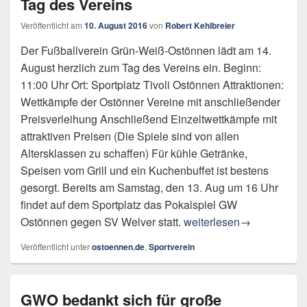
Tag des Vereins
Veröffentlicht am
10. August 2016
von
Robert Kehlbreier
Der Fußballverein Grün-Weiß-Ostönnen lädt am 14.
August herzlich zum Tag des Vereins ein. Beginn:
11:00 Uhr Ort: Sportplatz Tivoli Ostönnen Attraktionen:
Wettkämpfe der Ostönner Vereine mit anschließender
Preisverleihung Anschließend Einzeltwettkämpfe mit
attraktiven Preisen (Die Spiele sind von allen
Altersklassen zu schaffen) Für kühle Getränke,
Speisen vom Grill und ein Kuchenbuffet ist bestens
gesorgt. Bereits am Samstag, den 13. Aug um 16 Uhr
findet auf dem Sportplatz das Pokalspiel GW
Tag des Vereins
Ostönnen gegen SV Welver statt.
weiterlesen
→
Veröffentlicht unter
ostoennen.de
,
Sportverein
GWO bedankt sich für große