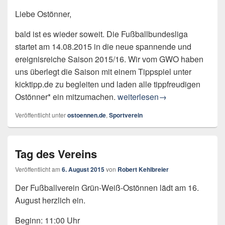
Liebe Ostönner,
bald ist es wieder soweit. Die Fußballbundesliga
startet am 14.08.2015 in die neue spannende und
ereignisreiche Saison 2015/16. Wir vom GWO haben
uns überlegt die Saison mit einem Tippspiel unter
kicktipp.de zu begleiten und laden alle tippfreudigen
Kicktipprunde „gwostoennen“
Ostönner* ein mitzumachen.
weiterlesen
→
Veröffentlicht unter
ostoennen.de
,
Sportverein
Tag des Vereins
Veröffentlicht am
6. August 2015
von
Robert Kehlbreier
Der Fußballverein Grün-Weiß-Ostönnen lädt am 16.
August herzlich ein.
Beginn: 11:00 Uhr