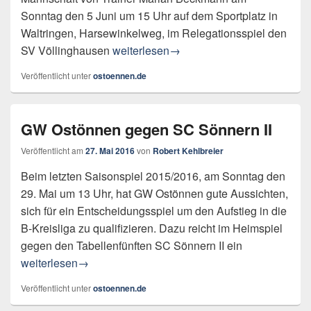
Sonntag den 5 Juni um 15 Uhr auf dem Sportplatz in
Waltringen, Harsewinkelweg, im Relegationsspiel den
GWO auf dem Weg zur Kreisliga B
SV Völlinghausen
weiterlesen
→
Veröffentlicht unter
ostoennen.de
GW Ostönnen gegen SC Sönnern II
Veröffentlicht am
27. Mai 2016
von
Robert Kehlbreier
Beim letzten Saisonspiel 2015/2016, am Sonntag den
29. Mai um 13 Uhr, hat GW Ostönnen gute Aussichten,
sich für ein Entscheidungsspiel um den Aufstieg in die
B-Kreisliga zu qualifizieren. Dazu reicht im Heimspiel
gegen den Tabellenfünften SC Sönnern II ein
GW Ostönnen gegen SC Sönnern II
weiterlesen
→
Veröffentlicht unter
ostoennen.de