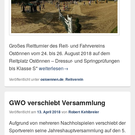
Großes Reitturnier des Reit- und Fahrvereins
Ostönnen vom 24. bis 26. August 2018 auf dem
Reitplatz Ostönnen – Dressur- und Springprüfungen
Großes Sommerturnier
bis Klasse S*
weiterlesen
→
Veröffentlicht unter
ostoennen.de
,
Reitverein
GWO verschiebt Versammlung
Veröffentlicht am
13. April 2018
von
Robert Kehlbreier
Aufgrund von mehreren Nachholspielen verschiebt der
Sportverein seine Jahreshauptversammlung auf den 5.