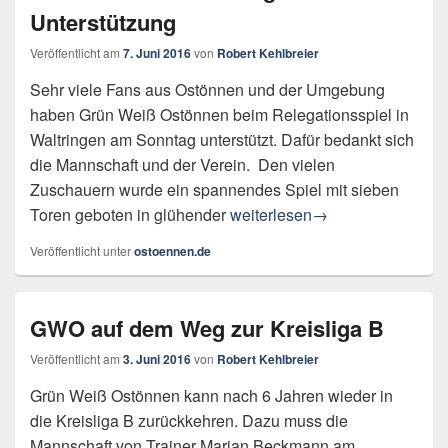
Unterstützung
Veröffentlicht am
7. Juni 2016
von
Robert Kehlbreier
Sehr viele Fans aus Ostönnen und der Umgebung
haben Grün Weiß Ostönnen beim Relegationsspiel in
Waltringen am Sonntag unterstützt. Dafür bedankt sich
die Mannschaft und der Verein. Den vielen
Zuschauern wurde ein spannendes Spiel mit sieben
GWO bedankt sich für große U
Toren geboten in glühender
weiterlesen
→
Veröffentlicht unter
ostoennen.de
GWO auf dem Weg zur Kreisliga B
Veröffentlicht am
3. Juni 2016
von
Robert Kehlbreier
Grün Weiß Ostönnen kann nach 6 Jahren wieder in
die Kreisliga B zurückkehren. Dazu muss die
Mannschaft von Trainer Marian Beckmann am