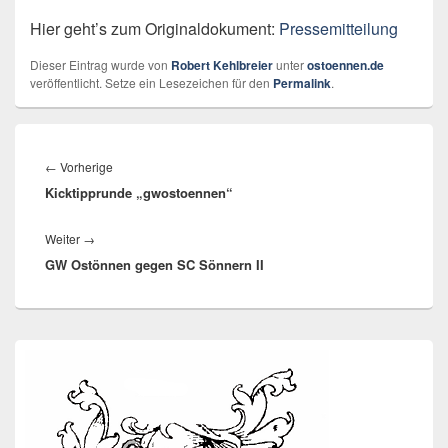
Hier geht’s zum Originaldokument:
Pressemitteilung
Dieser Eintrag wurde von
Robert Kehlbreier
unter
ostoennen.de
veröffentlicht. Setze ein Lesezeichen für den
Permalink
.
Beitragsnavigation
Vorheriger
←
Vorherige
Kicktipprunde „gwostoennen“
Beitrag:
Nächster
Weiter
→
GW Ostönnen gegen SC Sönnern II
Beitrag:
Primärer
Seitenleisten-
Widgetbereich