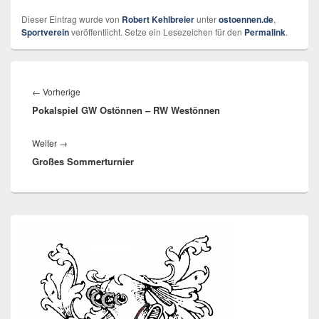
Dieser Eintrag wurde von
Robert Kehlbreier
unter
ostoennen.de
,
Sportverein
veröffentlicht. Setze ein Lesezeichen für den
Permalink
.
Beitragsnavigation
Vorheriger
←
Vorherige
Pokalspiel GW Ostönnen – RW Westönnen
Beitrag:
Nächster
Weiter
→
Großes Sommerturnier
Beitrag:
Primärer
Seitenleisten-
Widgetbereich