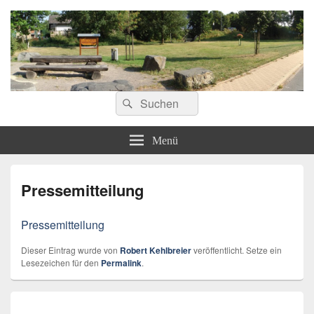
ostoennen.de
Suchen
Suchen
nach:
Menü
Pressemitteilung
Pressemitteilung
Dieser Eintrag wurde von
Robert Kehlbreier
veröffentlicht. Setze ein
Lesezeichen für den
Permalink
.
Beitragsnavigation