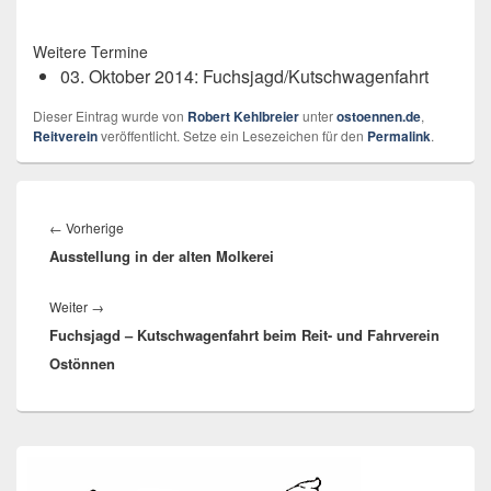
Weitere Termine
03. Oktober 2014: Fuchsjagd/Kutschwagenfahrt
Dieser Eintrag wurde von
Robert Kehlbreier
unter
ostoennen.de
,
Reitverein
veröffentlicht. Setze ein Lesezeichen für den
Permalink
.
Beitragsnavigation
Vorheriger
←
Vorherige
Ausstellung in der alten Molkerei
Beitrag:
Nächster
Weiter
→
Fuchsjagd – Kutschwagenfahrt beim Reit- und Fahrverein
Beitrag:
Ostönnen
Primärer
Seitenleisten-