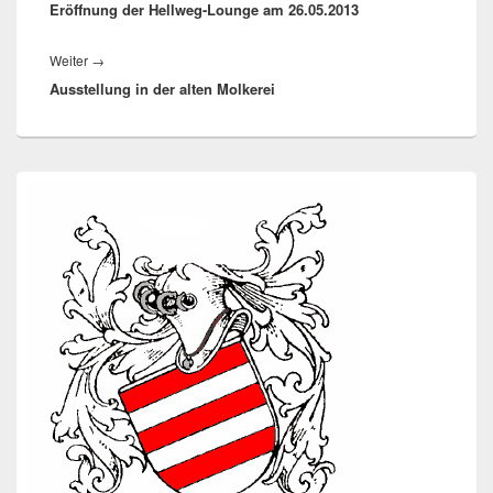
Eröffnung der Hellweg-Lounge am 26.05.2013
Beitrag:
Nächster
Weiter
→
Ausstellung in der alten Molkerei
Beitrag:
Primärer
Seitenleisten-
Widgetbereich