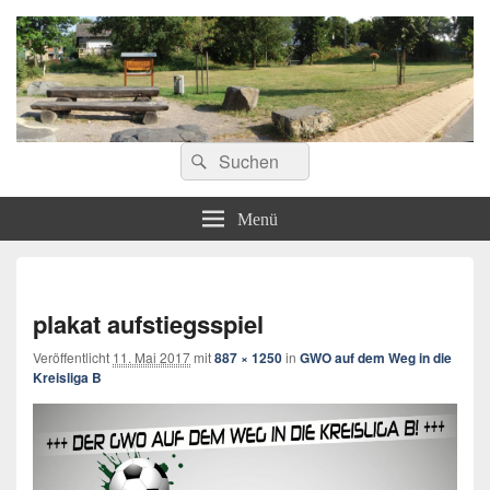
ostoennen.de
Suchen
Suchen
nach:
Menü
Bilde
Navi
plakat aufstiegsspiel
Veröffentlicht
11. Mai 2017
mit
887 × 1250
in
GWO auf dem Weg in die
Kreisliga B