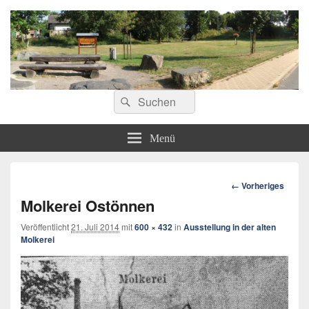
ostoennen.de
Suchen
Suchen
nach:
Menü
Bilder-
← Vorheriges
Navigation
Molkerei Ostönnen
Veröffentlicht
21. Juli 2014
mit
600 × 432
in
Ausstellung in der alten
Molkerei